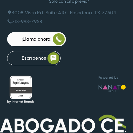
Sólo con cita previa*
4008 Vista Rd. Suite A101, Pasadena, TX 77504
713-993-7958
¡Llama ahora!
Escríbenos
Powered by