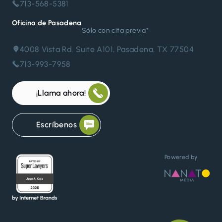
713-568-5381
Oficina de Pasadena
Sólo con cita previa*
4008 Vista Rd. Suite A101, Pasadena, TX 77504
713-993-7958
¡Llama ahora!
Escríbenos
Powered by