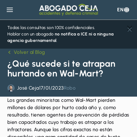
EN
Abogado
Ceja
Todas las consultas son 100% confidenciales.
Hablar con un abogado
no notifica a ICE ni a ninguna
agencia gubernamental
.
Volver al Blog
¿Qué sucede si te atrapan
hurtando en Wal-Mart?
José Ceja
17/01/2023
Robo
Los grandes minoristas como Wal-Mart pierden
millones de dólares por hurto cada año y, como
resultado, tienen agentes de prevención de pérdidas
bien capacitados cuyo trabajo es atrapar a los
infractores. Aunque las cifras exactas no están
disponibles, una gran cantidad de casos de hurto