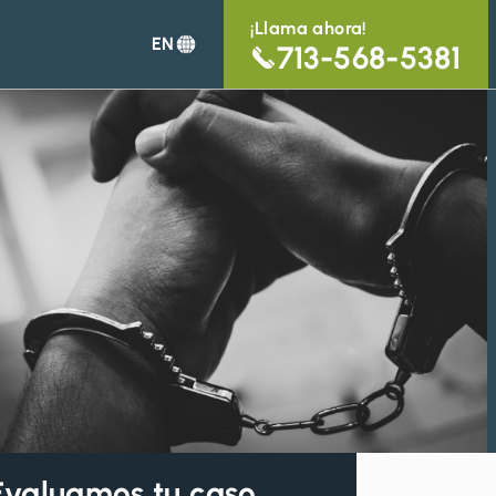
¡Llama ahora!
EN
713-568-5381
Evaluamos tu caso