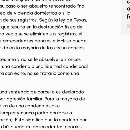
¿
 su caso o ser absuelto (encontrado “no
a
aso de violencia doméstica o si lo
f
n de sus registros. Según la ley de Texas,
0
ue resulta en la destrucción física de
na vez que se eliminen sus registros, el
de antecedentes penales e incluso puede
ido en la mayoría de las circunstancias.
sestima y no se le absuelve, entonces
s: una condena o una libertad condicional
ta con éxito, no se trataría como una
 una sentencia de cárcel o es declarado
por agresión familiar. Para la mayoría de
ativa de una condena es que
 siempre y nunca podrá borrarse o
ción). Esto significa que la condena por
una búsqueda de antecedentes penales.