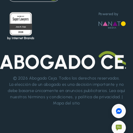
Powered by
© 2026
Abogado Ceja
. Todos los derechos reservados.
La elección de un abogado es una decisión importante y no
debe basarse únicamente en anuncios publicitarios. Lea aquí
nuestros
términos y condiciones
, y
política de privacidad
. |
Mapa del sitio