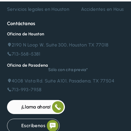
Servicios legales en Houston
Accidentes en Housto
Contáctanos
Oficina de Houston
2190 N Loop W, Suite 300, Houston TX 77018
713-568-5381
Oficina de Pasadena
Sólo con cita previa*
4008 Vista Rd. Suite A101, Pasadena, TX 77504
713-993-7958
¡Llama ahora!
Escríbenos