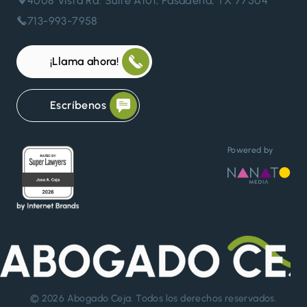
4008 Vista Rd. Suite A101, Pasadena, TX 77504
713-993-7958
¡Llama ahora!
Escríbenos
Powered by
© 2026
Abogado Ceja
. Todos los derechos reservados.