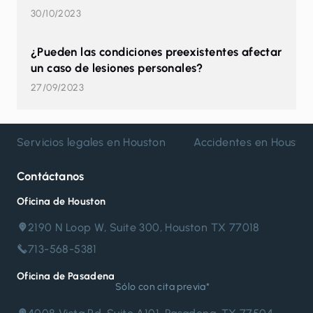
30/10/2023
¿Pueden las condiciones preexistentes afectar
un caso de lesiones personales?
27/09/2023
Servicios legales en Houston
Accidentes en Housto
Contáctanos
Oficina de Houston
2190 N Loop W, Suite 300, Houston TX 77018
713-568-5381
Oficina de Pasadena
Sólo con cita previa*