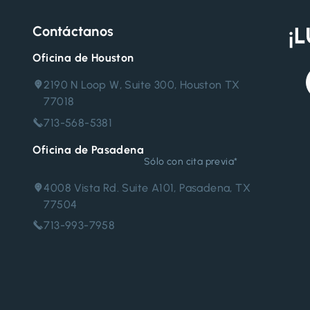
Contáctanos
Oficina de Houston
2190 N Loop W, Suite 300, Houston TX
77018
713-568-5381
Oficina de Pasadena
Sólo con cita previa*
4008 Vista Rd. Suite A101, Pasadena, TX
77504
713-993-7958