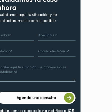
ahora
uéntanos aquí tu situación y te
ontactaremos lo antes posible.
ombre*
Apellido(s)*
eléfono*
Correo electrónico*
scribe aquí tu situación. Tu información es
onfidencial.
Agenda una consulta
ablar con un abogado
no notifica a ICE