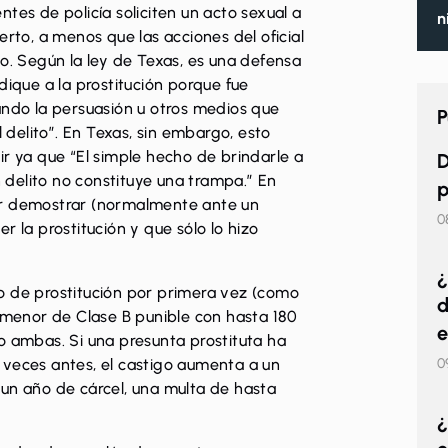
tes de policía soliciten un acto sexual a
n
erto, a menos que las acciones del oficial
to
. Según la ley de Texas, es una defensa
dique a la prostitución porque fue
ando la persuasión u otros medios que
P
delito”. En Texas, sin embargo, esto
ir ya que “El simple hecho de brindarle a
D
delito no constituye una trampa.” En
p
er demostrar (normalmente ante un
0
r la prostitución y que sólo lo hizo
¿
o de prostitución por primera vez (como
d
o menor de Clase B punible con hasta 180
e
o ambas. Si una presunta prostituta ha
0
 veces antes, el castigo aumenta a un
 un año de cárcel, una multa de hasta
¿