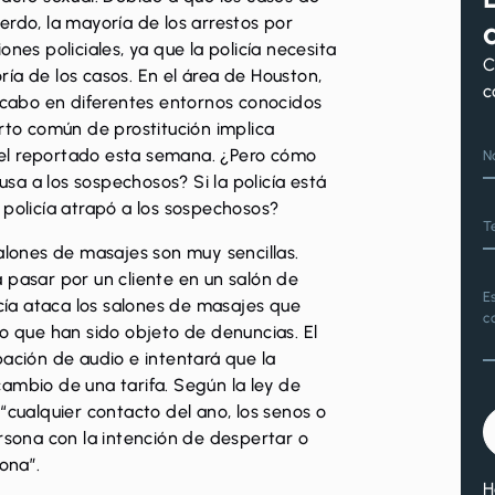
erdo, la mayoría de los arrestos por
nes policiales, ya que la policía necesita
C
ía de los casos. En el área de Houston,
c
a cabo en diferentes entornos conocidos
erto común de prostitución implica
el
reportado esta semana
. ¿Pero cómo
N
a a los sospechosos? Si la policía está
 policía atrapó a los sospechosos?
T
salones de masajes son muy sencillas.
 pasar por un cliente en un salón de
E
icía ataca los salones de masajes que
c
 o que han sido objeto de denuncias. El
bación de audio e intentará que la
ambio de una tarifa. Según la ley de
“cualquier contacto del ano, los senos o
ersona con la intención de despertar o
sona”.
H