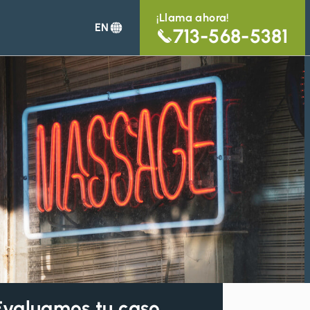
¡Llama ahora!
EN
713-568-5381
Evaluamos tu caso