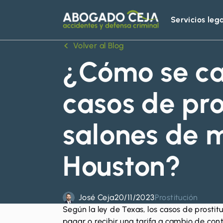
Servicios leg
Abogado
Ceja
Volver al Blog
¿Cómo se ca
casos de pro
salones de 
Houston?
José Ceja
20/11/2023
Prostitución
Según la ley de Texas, los casos de prostit
pagar o recibir una tarifa a cambio de con