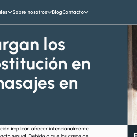
ales
Sobre nosotros
Blog
Contacto
rgan los
stitución en
masajes en
ución implican ofrecer intencionalmente
tacto sexual. Debido a que los casos de