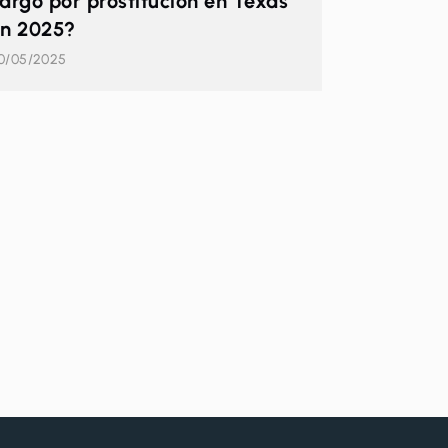
argo por prostitución en Texas
n 2025?
0/05/2025