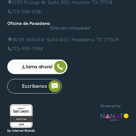
2190 N Loop W, Suite 300, Houston TX 77018
713-568-5381
Oficina de Pasadena
Sólo con cita previa*
4008 Vista Rd. Suite A101, Pasadena, TX 77504
713-993-7958
¡Llama ahora!
Escríbenos
Powered by