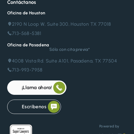
Contáctanos
Oficina de Houston
2190 N Loop W, Suite 300, Houston TX 77018
713-568-5381
Oficina de Pasadena
Sólo con cita previa*
4008 Vista Rd. Suite A101, Pasadena, TX 77504
713-993-7958
¡Llama ahora!
Escríbenos
Powered by