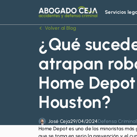
Servicios leg
Abogado
Ceja
Volver al Blog
¿Qué sucede 
atrapan rob
Home Depot
Houston?
José Ceja
29/04/2024
Defensa Criminal
Home Depot es uno de los minoristas más 
que se toma en serio la prevención y el cu