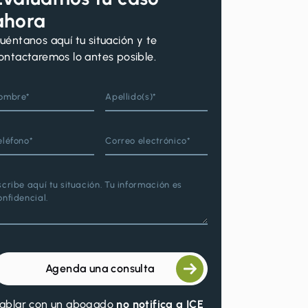
ahora
uéntanos aquí tu situación y te
ontactaremos lo antes posible.
ombre*
Apellido(s)*
eléfono*
Correo electrónico*
scribe aquí tu situación. Tu información es
onfidencial.
Agenda una consulta
ablar con un abogado
no notifica a ICE