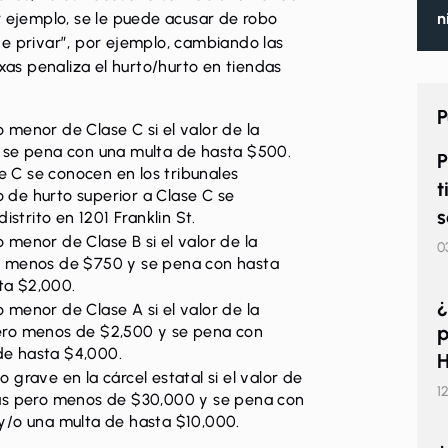
n
r ejemplo, se le puede acusar de robo
e privar”, por ejemplo, cambiando las
exas penaliza el hurto/hurto en tiendas
P
o menor de Clase C si el valor de la
 se pena con una multa de hasta $500.
P
e C se conocen en los tribunales
t
o de hurto superior a Clase C se
s
strito en 1201 Franklin St.
o menor de Clase B si el valor de la
0
 menos de $750 y se pena con hasta
ta $2,000.
¿
o menor de Clase A si el valor de la
p
ro menos de $2,500 y se pena con
de hasta $4,000.
H
o grave en la cárcel estatal si el valor de
1
ás pero menos de $30,000 y se pena con
l y/o una multa de hasta $10,000.