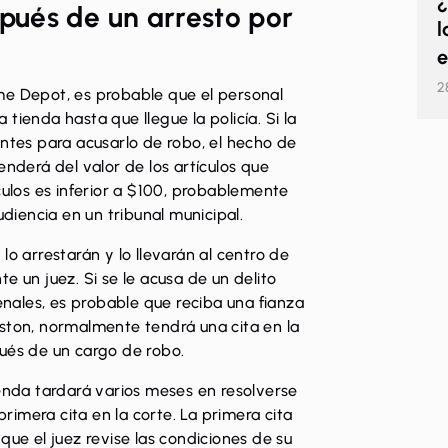
¿
ués de un arresto por
l
e
2
me Depot, es probable que el personal
tienda hasta que llegue la policía. Si la
entes para acusarlo de robo, el hecho de
enderá del valor de los artículos que
culos es inferior a $100, probablemente
udiencia en un tribunal municipal.
lo arrestarán y lo llevarán al centro de
e un juez. Si se le acusa de un delito
ales, es probable que reciba una fianza
uston, normalmente tendrá una cita en la
és de un cargo de robo.
ienda tardará varios meses en resolverse
imera cita en la corte. La primera cita
que el juez revise las condiciones de su