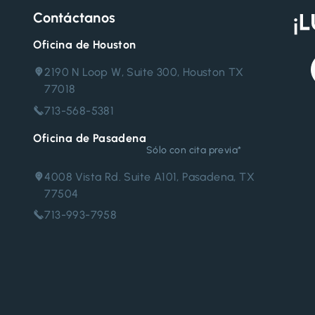
Contáctanos
Oficina de Houston
2190 N Loop W, Suite 300, Houston TX
77018
713-568-5381
Oficina de Pasadena
Sólo con cita previa*
4008 Vista Rd. Suite A101, Pasadena, TX
77504
713-993-7958