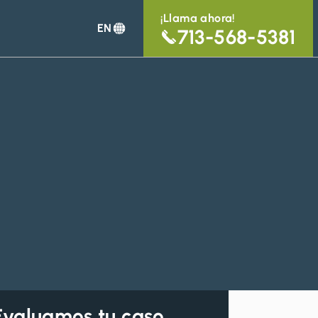
¡Llama ahora!
EN
713-568-5381
Evaluamos tu caso