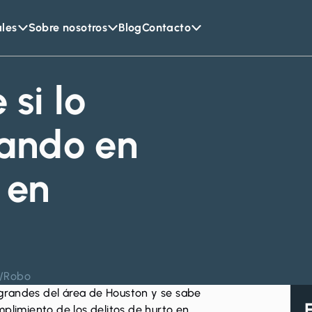
ales
Sobre nosotros
Blog
Contacto
si lo
ando en
 en
/
Robo
grandes del área de Houston y se sabe
mplimiento de los delitos de hurto en