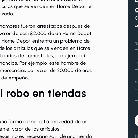
rtículos que se venden en Home Depot, el
nizado.
C
c
hombres fueron arrestados
después de
 valor de casi $2,000 de un Home Depot
ue Home Depot enfrenta un problema de
N
e los artículos que se venden en Home
 tiendas de comestibles, por ejemplo)
ancias. Por ejemplo,
este hombre de
T
mercancías por valor de 30,000 dólares
a de empeño.
E
c
 robo en tiendas
una forma de robo. La gravedad de un
n el valor de los artículos
H
as, no es necesario salir de una tienda