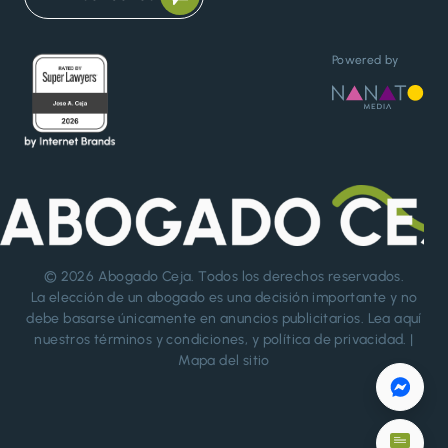
Powered by
© 2026
Abogado Ceja
. Todos los derechos reservados.
La elección de un abogado es una decisión importante y no
debe basarse únicamente en anuncios publicitarios. Lea aquí
nuestros
términos y condiciones
, y
política de privacidad
. |
Mapa del sitio