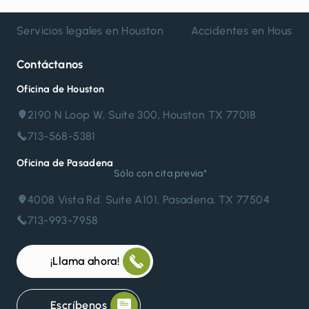
Servicios legales en Houston
Accidentes en Housto
Contáctanos
Oficina de Houston
2190 N Loop W, Suite 300, Houston TX 77018
713-568-5381
Oficina de Pasadena
Sólo con cita previa*
4008 Vista Rd. Suite A101, Pasadena, TX 77504
713-993-7958
¡Llama ahora!
Escríbenos