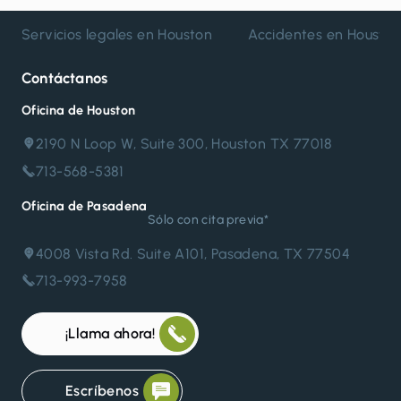
Servicios legales en Houston
Accidentes en Housto
Contáctanos
Oficina de Houston
2190 N Loop W, Suite 300, Houston TX 77018
713-568-5381
Oficina de Pasadena
Sólo con cita previa*
4008 Vista Rd. Suite A101, Pasadena, TX 77504
713-993-7958
¡Llama ahora!
Escríbenos