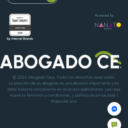
Powered by
© 2026
Abogado Ceja
. Todos los derechos reservados.
La elección de un abogado es una decisión importante y no
debe basarse únicamente en anuncios publicitarios. Lea aquí
nuestros
términos y condiciones
, y
política de privacidad
. |
Mapa del sitio