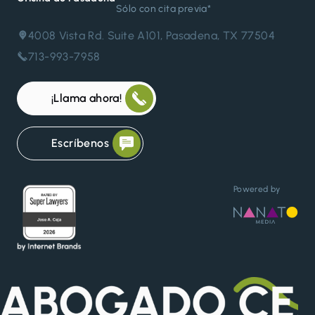
Sólo con cita previa*
4008 Vista Rd. Suite A101, Pasadena, TX 77504
713-993-7958
¡Llama ahora!
Escríbenos
Powered by