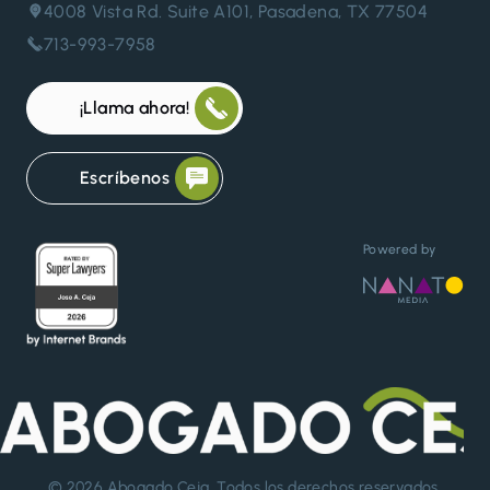
4008 Vista Rd. Suite A101, Pasadena, TX 77504
713-993-7958
¡Llama ahora!
Escríbenos
Powered by
© 2026
Abogado Ceja
. Todos los derechos reservados.