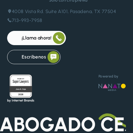
Sólo con cita previa*
4008 Vista Rd. Suite A101, Pasadena, TX 77504
713-993-7958
¡Llama ahora!
Escríbenos
Powered by