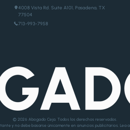
4008 Vista Rd. Suite A101, Pasadena, TX
77504
713-993-7958
© 2026
Abogado Ceja
. Todos los derechos reservados.
tante y no debe basarse únicamente en anuncios publicitarios. Lea 