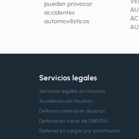
VE
pueden provocar
AU
accidentes
AC
automovilísticos
AU
Servicios legales
Servicios legales en Houston
Accidentes en Houston
Defensa criminal en Houston
Defensa en casos de DWI/DUI
Defensa en cargos por prostitución