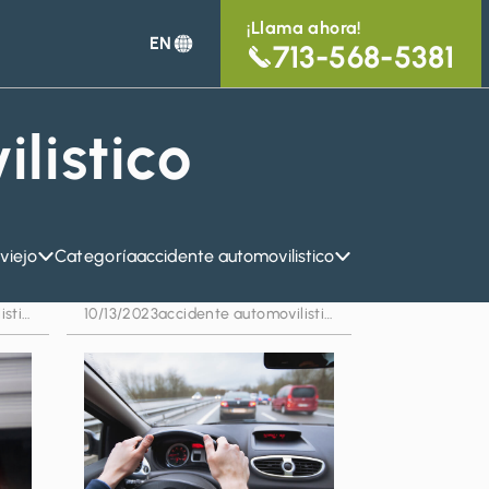
¡Llama ahora!
EN
713-568-5381
listico
viejo
Categoría
accidente automovilistico
accidente automovilistico
10/13/2023
accidente automovilistico