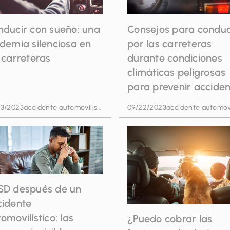
Consejos para conduc
nducir con sueño: una
por las carreteras
demia silenciosa en
durante condiciones
 carreteras
climáticas peligrosas
para prevenir accide
23/2023
accidente automovilistico
09/22/2023
SD después de un
cidente
omovilístico: las
¿Puedo cobrar las