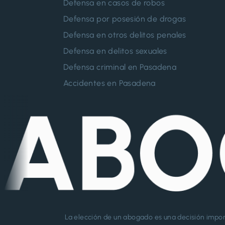
Defensa en casos de robos
Defensa por posesión de drogas
Defensa en otros delitos penales
Defensa en delitos sexuales
Defensa criminal en Pasadena
Accidentes en Pasadena
La elección de un abogado es una decisión impor