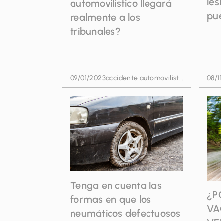
les
automovilístico llegará
pu
realmente a los
tribunales?
09/01/2023
accidente automovilistico
08/1
Tenga en cuenta las
¿P
formas en que los
VA
neumáticos defectuosos