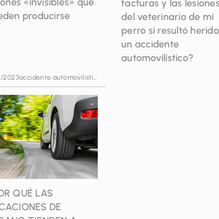
iones «invisibles» que
facturas y las lesione
eden producirse
del veterinario de mi
perro si resultó herid
un accidente
automovilístico?
1/2023
accidente automovilistico
OR QUÉ LAS
CACIONES DE