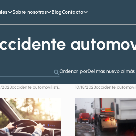
ales
Sobre nosotros
Blog
Contacto
ccidente automovi
Ordenar por
Del más nuevo al más 
Buscar
9/2023
accidente automovilistico
10/18/2023