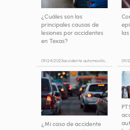
¿Cuáles son las
Co
principales causas de
epi
lesiones por accidentes
las
en Texas?
09/24/2023
accidente automovilistico
09/
PT
ac
aut
¿Mi caso de accidente