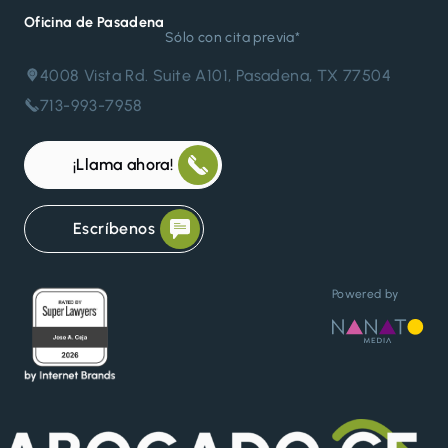
Oficina de Pasadena
Sólo con cita previa*
4008 Vista Rd. Suite A101, Pasadena, TX 77504
713-993-7958
¡Llama ahora!
Escríbenos
Powered by