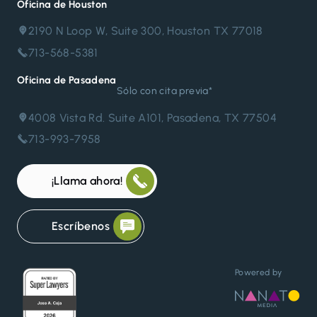
Oficina de Houston
2190 N Loop W, Suite 300, Houston TX 77018
713-568-5381
Oficina de Pasadena
Sólo con cita previa*
4008 Vista Rd. Suite A101, Pasadena, TX 77504
713-993-7958
¡Llama ahora!
Escríbenos
Powered by