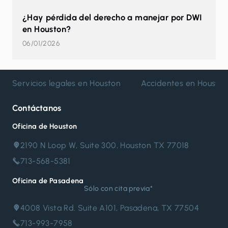
¿Hay pérdida del derecho a manejar por DWI
en Houston?
06/01/2026
Servicios legales en Houston
Accidentes en Housto
Contáctanos
Oficina de Houston
2190 N Loop W, Suite 300, Houston TX 77018
713-568-5381
Oficina de Pasadena
Sólo con cita previa*
4008 Vista Rd. Suite A101, Pasadena, TX 77504
713-993-7958