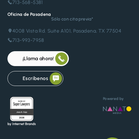
713-568-5381
Oficina de Pasadena
Sólo con cita previa*
4008 Vista Rd. Suite A101, Pasadena, TX 77504
713-993-7958
¡Llama ahora!
Escríbenos
Powered by